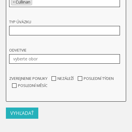
×
Cullinan
TYP ÚVÄZKU
ODVETVIE
ZVEREJNENIE PONUKY
NEZÁLEŽÍ
POSLEDNÍ TÝDEN
POSLEDNÍ MĚSÍC