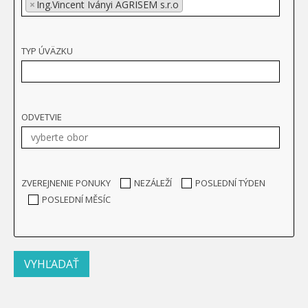
×
Ing.Vincent Iványi AGRISEM s.r.o
TYP ÚVÄZKU
ODVETVIE
ZVEREJNENIE PONUKY
NEZÁLEŽÍ
POSLEDNÍ TÝDEN
POSLEDNÍ MĚSÍC