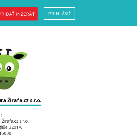
PRIHLÁSIŤ
PRIDAŤ INZERÁT
a Žirafa.cz s.r.o.
:
Žirafa.cz s.r.o.
gliše 3201/6
 15000