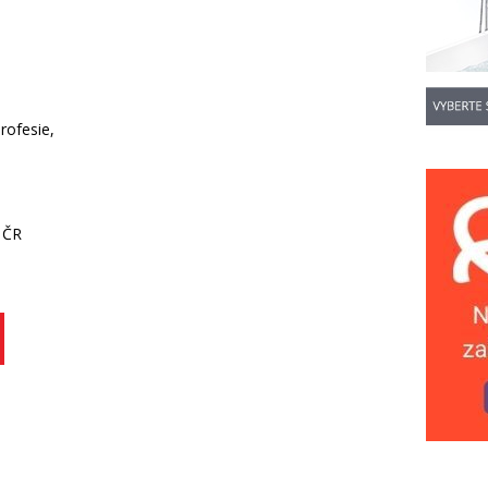
rofesie,
 ČR