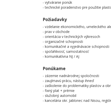
- vytváranie ponúk
- technické poradenstvo pre použitie plasto
Požiadavky
- vzdelanie ekonomického, umeleckého al
- prax v obchode
- orientácia v technických výkresoch
- organizačné schopnosti
- komunikačné a vyjednávacie schopnosti
- spoľahlivosť, samostatnosť
- komunikatívna NJ / AJ
Ponúkame
- zázemie nadnárodnej spoločnosti
- zaujímavú prácu, nástup ihneď
- zaškolenie do problematiky plastov a ob
- fixný plat + prémie
- služobný automobil
- kancelária okr. Jablonec nad Nisou, regi