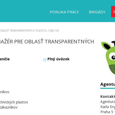
PONUKA PRÁCE
BRIGÁDY
BLASŤ TRANSPARENTNÝCH PLASTOV, OBJ2145
AŽÉR PRE OBLASŤ TRANSPARENTNÝCH
aničie
Plný úväzok
Agentur
zníkov
Kontakt
Agentura 
chnických plastov
Karla En
 zákazníkov
Praha 5