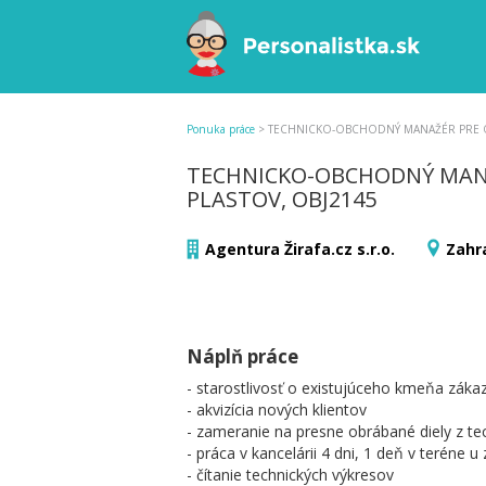
Ponuka práce
>
TECHNICKO-OBCHODNÝ MANAŽÉR PRE O
TECHNICKO-OBCHODNÝ MAN
PLASTOV, OBJ2145
Agentura Žirafa.cz s.r.o.
Zahr
Náplň práce
- starostlivosť o existujúceho kmeňa záka
- akvizícia nových klientov
- zameranie na presne obrábané diely z te
- práca v kancelárii 4 dni, 1 deň v teréne u
- čítanie technických výkresov