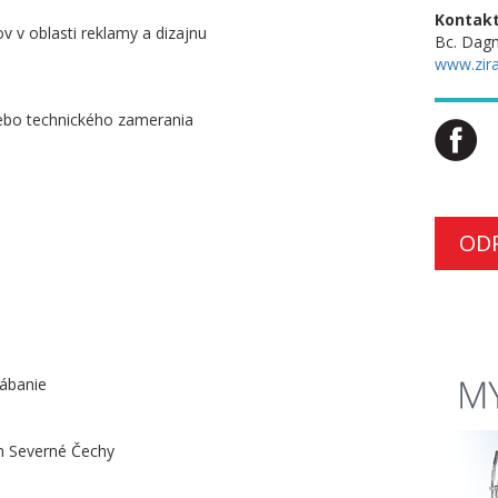
Kontakt
v v oblasti reklamy a dizajnu
Bc. Dagm
www.zira
ebo technického zamerania
OD
rábanie
ón Severné Čechy