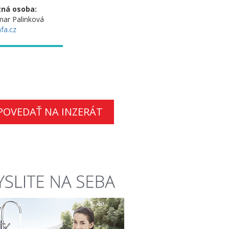
ná osoba:
ar Palinková
fa.cz
POVEDAŤ NA INZERÁT