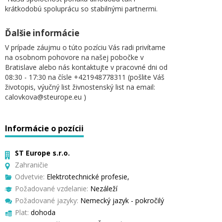
krátkodobú spoluprácu so stabilnými partnermi.
Ďalšie informácie
V prípade záujmu o túto pozíciu Vás radi privítame
na osobnom pohovore na našej pobočke v
Bratislave alebo nás kontaktujte v pracovné dni od
08:30 - 17:30 na čísle +421948778311 (pošlite Váš
životopis, výučný list živnostenský list na email:
calovkova@steurope.eu )
Informácie o pozícii
ST Europe s.r.o.
Zahraničie
Odvetvie:
Elektrotechnické profesie,
Požadované vzdelanie:
Nezáleží
Požadované jazyky:
Nemecký jazyk - pokročilý
Plat:
dohoda