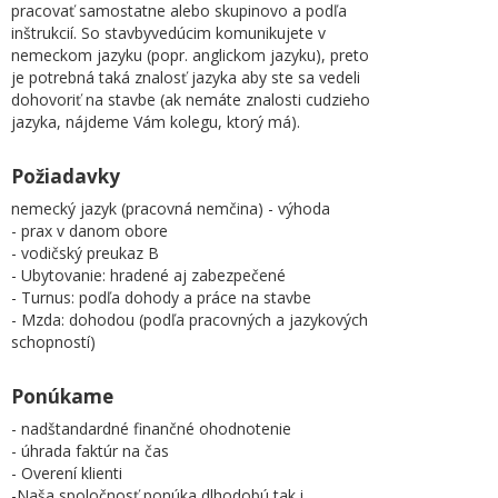
pracovať samostatne alebo skupinovo a podľa
inštrukcií. So stavbyvedúcim komunikujete v
nemeckom jazyku (popr. anglickom jazyku), preto
je potrebná taká znalosť jazyka aby ste sa vedeli
dohovoriť na stavbe (ak nemáte znalosti cudzieho
jazyka, nájdeme Vám kolegu, ktorý má).
Požiadavky
nemecký jazyk (pracovná nemčina) - výhoda
- prax v danom obore
- vodičský preukaz B
- Ubytovanie: hradené aj zabezpečené
- Turnus: podľa dohody a práce na stavbe
- Mzda: dohodou (podľa pracovných a jazykových
schopností)
Ponúkame
- nadštandardné finančné ohodnotenie
- úhrada faktúr na čas
- Overení klienti
-Naša spoločnosť ponúka dlhodobú tak i