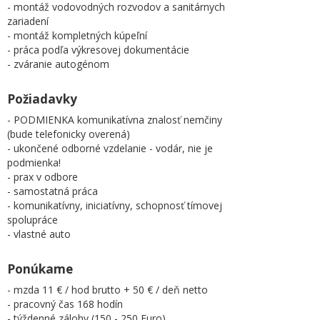
- montáž vodovodných rozvodov a sanitárnych
zariadení
- montáž kompletných kúpeľní
- práca podľa výkresovej dokumentácie
- zváranie autogénom
Požiadavky
- PODMIENKA komunikatívna znalosť nemčiny
(bude telefonicky overená)
- ukončené odborné vzdelanie - vodár, nie je
podmienka!
- prax v odbore
- samostatná práca
- komunikatívny, iniciatívny, schopnosť tímovej
spolupráce
- vlastné auto
Ponúkame
- mzda 11 € / hod brutto + 50 € / deň netto
- pracovný čas 168 hodín
- týždenné zálohy (150 - 250 Euro)