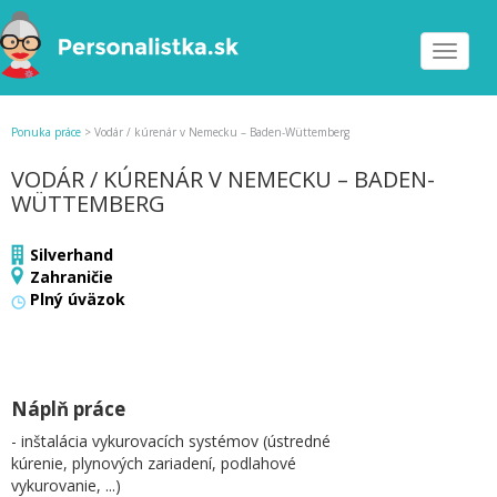
Toggle
navigat
Ponuka práce
>
Vodár / kúrenár v Nemecku – Baden-Wüttemberg
VODÁR / KÚRENÁR V NEMECKU – BADEN-
WÜTTEMBERG
Silverhand
Zahraničie
Plný úväzok
Náplň práce
- inštalácia vykurovacích systémov (ústredné
kúrenie, plynových zariadení, podlahové
vykurovanie, ...)