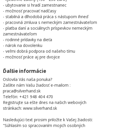
- ubytovanie si hradí zamestnanec
- možnosť pracovať nadčasy
- stabilná a dlhodobá práca s nástupom ihneď
- pracovná zmluva s nemeckým zamestnávateľom
- platba daní a sociálnych príspevkov nemeckým
zamestnávateľom
- rodinné prídavky na dieťa
- nárok na dovolenku
- veľmi dobrá podpora od našeho tímu
- možnosť práce aj pre dvojice
Ďalšie informácie
Oslovila Vás naša ponuka?
Zašlite nám Vašu žiadosť e-mailom :
praca@silverhand.sk
Telefón: +421 948 404 470
Registrujte sa ešte dnes na našich webových
stránkach: www.silverhand.sk
Nasledujúci text prosim priložte k Vašej žiadosti:
"Súhlasím so spracovaním mojich osobných