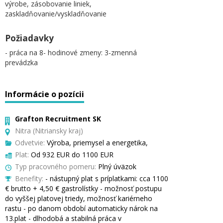
výrobe, zásobovanie liniek,
zaskladňovanie/vyskladňovanie
Požiadavky
- práca na 8- hodinové zmeny: 3-zmenná
prevádzka
Informácie o pozícii
Grafton Recruitment SK
Nitra (Nitriansky kraj)
Odvetvie:
Výroba, priemysel a energetika,
Plat:
Od 932 EUR do 1100 EUR
Typ pracovného pomeru:
Plný úväzok
Benefity:
- nástupný plat s príplatkami: cca 1100
€ brutto + 4,50 € gastrolístky - možnosť postupu
do vyššej platovej triedy, možnosť kariérneho
rastu - po danom období automaticky nárok na
13.plat - dlhodobá a stabilná práca v