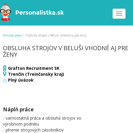
Toggle
navigat
Ponuka práce
>
Obsluha strojov v Beluši vhodné aj pre ženy
OBSLUHA STROJOV V BELUŠI VHODNÉ AJ PRE
ŽENY
Grafton Recruitment SK
Trenčín (Treinčansky kraj)
Plný úväzok
Náplň práce
- samostatná práca a obsluha strojov vo
výrobnom podniku
- plnenie strojových zásobníkov