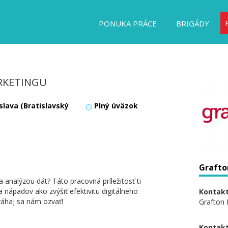
PONUKA PRÁCE
BRIGÁDY
RKETINGU
slava (Bratislavský
Plný úväzok
Grafto
analýzou dát? Táto pracovná príležitosť ti
a nápadov ako zvýšiť efektivitu digitálneho
Kontakt
váhaj sa nám ozvať!
Grafton 
Kontakt