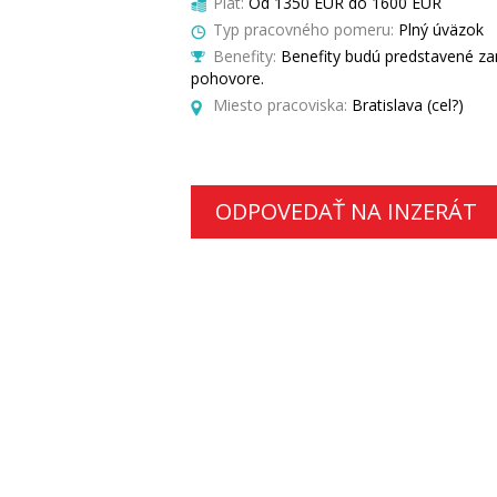
Plat:
Od 1350 EUR do 1600 EUR
Typ pracovného pomeru:
Plný úväzok
Benefity:
Benefity budú predstavené z
pohovore.
Miesto pracoviska:
Bratislava (cel?)
ODPOVEDAŤ NA INZERÁT