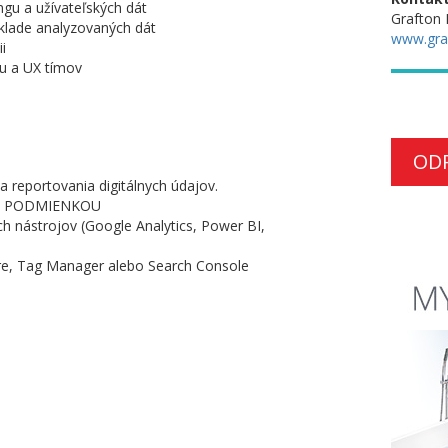
ngu a užívateľských dát
Grafton 
áklade analyzovaných dát
www.gra
i
tu a UX tímov
OD
a reportovania digitálnych údajov.
2) je PODMIENKOU
ých nástrojov (Google Analytics, Power BI,
ure, Tag Manager alebo Search Console