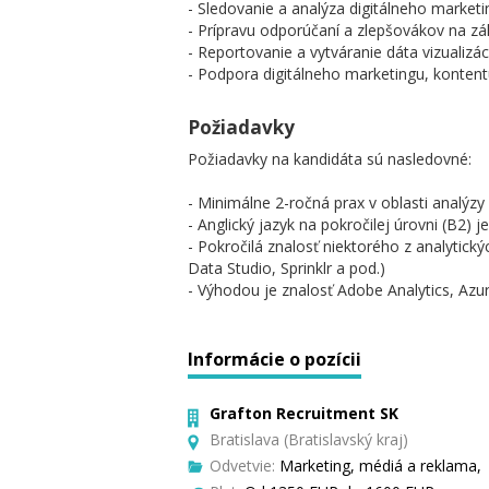
- Sledovanie a analýza digitálneho marketi
- Prípravu odporúčaní a zlepšovákov na z
- Reportovanie a vytváranie dáta vizualizáci
- Podpora digitálneho marketingu, konten
Požiadavky
Požiadavky na kandidáta sú nasledovné:
- Minimálne 2-ročná prax v oblasti analýzy 
- Anglický jazyk na pokročilej úrovni (B
- Pokročilá znalosť niektorého z analytick
Data Studio, Sprinklr a pod.)
- Výhodou je znalosť Adobe Analytics, Az
Informácie o pozícii
Grafton Recruitment SK
Bratislava (Bratislavský kraj)
Odvetvie:
Marketing, médiá a reklama,