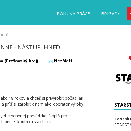
PONUKA PRÁCE
BRIGÁDY
 IHNEĎ
NNÉ - NÁSTUP IHNEĎ
v (Prešovský kraj)
Nezáleží
 18 rokov a chceš si privyrobiť počas jari,
a príď si zarobiť k nám ako operátor výroby.
STARSTA
3-, 4-zmennnej prevádzke. Náplň práce:
Kontakt
 lepenie, kontrola výrobkov.
STARSTAF