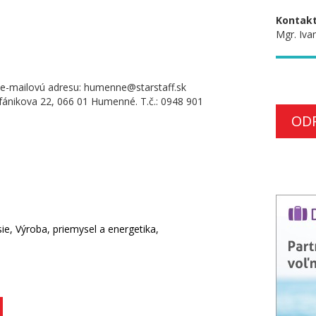
Kontakt
Mgr. Ivan
a e-mailovú adresu: humenne@starstaff.sk
fánikova 22, 066 01 Humenné. T.č.: 0948 901
OD
e, Výroba, priemysel a energetika,