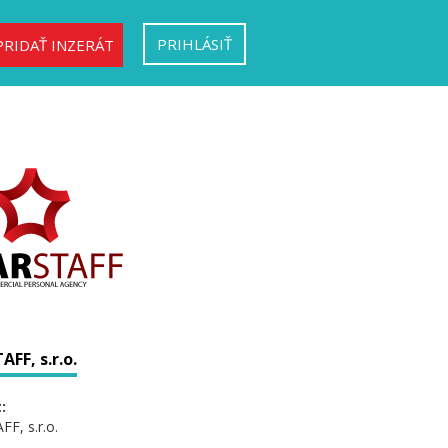
PRIHLÁSIŤ
PRIDAŤ INZERÁT
FF, s.r.o.
:
F, s.r.o.