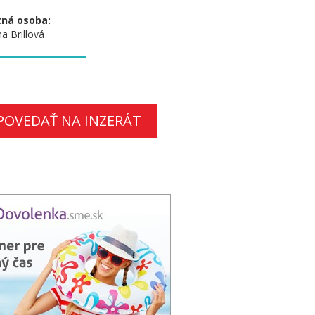
ná osoba:
a Brillová
POVEDAŤ NA INZERÁT