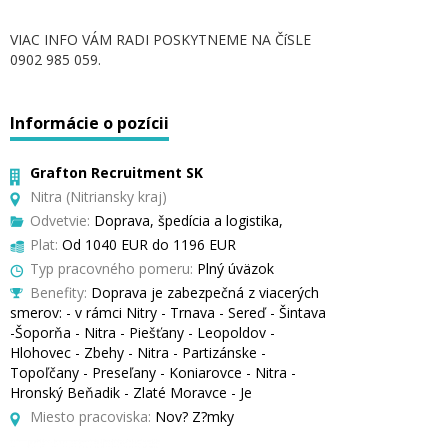
VIAC INFO VÁM RADI POSKYTNEME NA ČíSLE
0902 985 059.
Informácie o pozícii
Grafton Recruitment SK
Nitra (Nitriansky kraj)
Odvetvie:
Doprava, špedícia a logistika,
Plat:
Od 1040 EUR do 1196 EUR
Typ pracovného pomeru:
Plný úväzok
Benefity:
Doprava je zabezpečná z viacerých
smerov: - v rámci Nitry - Trnava - Sereď - Šintava
-Šoporňa - Nitra - Piešťany - Leopoldov -
Hlohovec - Zbehy - Nitra - Partizánske -
Topoľčany - Preseľany - Koniarovce - Nitra -
Hronský Beňadik - Zlaté Moravce - Je
Miesto pracoviska:
Nov? Z?mky