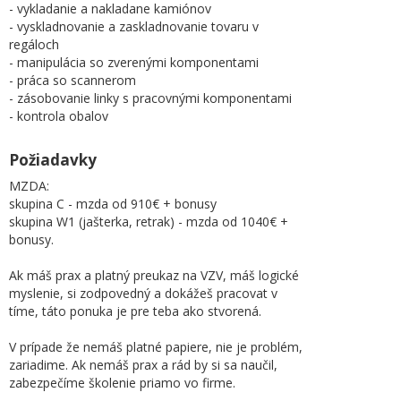
- vykladanie a nakladane kamiónov
- vyskladnovanie a zaskladnovanie tovaru v
regáloch
- manipulácia so zverenými komponentami
- práca so scannerom
- zásobovanie linky s pracovnými komponentami
- kontrola obalov
Požiadavky
MZDA:
skupina C - mzda od 910€ + bonusy
skupina W1 (jašterka, retrak) - mzda od 1040€ +
bonusy.
Ak máš prax a platný preukaz na VZV, máš logické
myslenie, si zodpovedný a dokážeš pracovat v
tíme, táto ponuka je pre teba ako stvorená.
V prípade že nemáš platné papiere, nie je problém,
zariadime. Ak nemáš prax a rád by si sa naučil,
zabezpečíme školenie priamo vo firme.