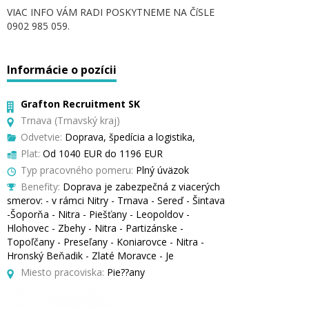
VIAC INFO VÁM RADI POSKYTNEME NA ČíSLE
0902 985 059.
Informácie o pozícii
Grafton Recruitment SK
Trnava (Trnavský kraj)
Odvetvie:
Doprava, špedícia a logistika,
Plat:
Od 1040 EUR do 1196 EUR
Typ pracovného pomeru:
Plný úväzok
Benefity:
Doprava je zabezpečná z viacerých
smerov: - v rámci Nitry - Trnava - Sereď - Šintava
-Šoporňa - Nitra - Piešťany - Leopoldov -
Hlohovec - Zbehy - Nitra - Partizánske -
Topoľčany - Preseľany - Koniarovce - Nitra -
Hronský Beňadik - Zlaté Moravce - Je
Miesto pracoviska:
Pie??any