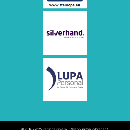
© 2016 - 2025 Personalistka.sk | Všetky práva vyhradené