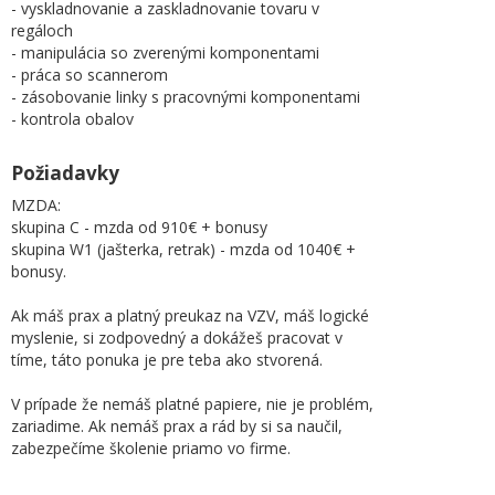
- vyskladnovanie a zaskladnovanie tovaru v
regáloch
- manipulácia so zverenými komponentami
- práca so scannerom
- zásobovanie linky s pracovnými komponentami
- kontrola obalov
Požiadavky
MZDA:
skupina C - mzda od 910€ + bonusy
skupina W1 (jašterka, retrak) - mzda od 1040€ +
bonusy.
Ak máš prax a platný preukaz na VZV, máš logické
myslenie, si zodpovedný a dokážeš pracovat v
tíme, táto ponuka je pre teba ako stvorená.
V prípade že nemáš platné papiere, nie je problém,
zariadime. Ak nemáš prax a rád by si sa naučil,
zabezpečíme školenie priamo vo firme.