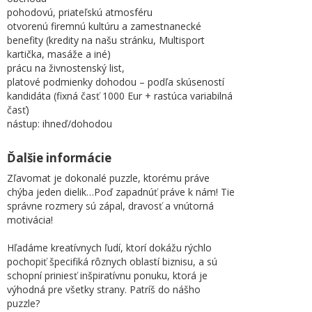
pohodovú, priateľskú atmosféru
otvorenú firemnú kultúru a zamestnanecké
benefity (kredity na našu stránku, Multisport
kartička, masáže a iné)
prácu na živnostenský list,
platové podmienky dohodou – podľa skúseností
kandidáta (fixná časť 1000 Eur + rastúca variabilná
časť)
nástup: ihneď/dohodou
Ďalšie informácie
Zľavomat je dokonalé puzzle, ktorému práve
chýba jeden dielik…Poď zapadnúť práve k nám! Tie
správne rozmery sú zápal, dravosť a vnútorná
motivácia!
Hľadáme kreatívnych ľudí, ktorí dokážu rýchlo
pochopiť špecifiká rôznych oblastí biznisu, a sú
schopní priniesť inšpiratívnu ponuku, ktorá je
výhodná pre všetky strany. Patríš do nášho
puzzle?