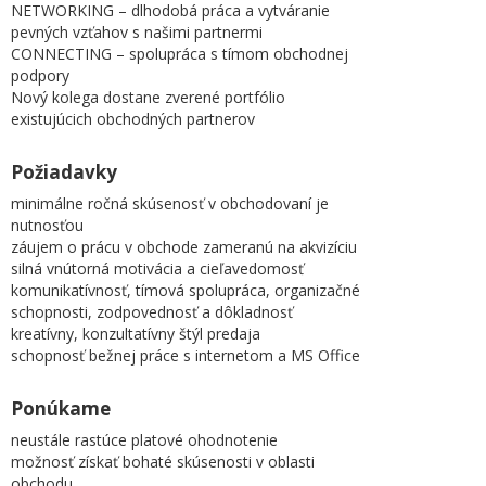
NETWORKING – dlhodobá práca a vytváranie
pevných vzťahov s našimi partnermi
CONNECTING – spolupráca s tímom obchodnej
podpory
Nový kolega dostane zverené portfólio
existujúcich obchodných partnerov
Požiadavky
minimálne ročná skúsenosť v obchodovaní je
nutnosťou
záujem o prácu v obchode zameranú na akvizíciu
silná vnútorná motivácia a cieľavedomosť
komunikatívnosť, tímová spolupráca, organizačné
schopnosti, zodpovednosť a dôkladnosť
kreatívny, konzultatívny štýl predaja
schopnosť bežnej práce s internetom a MS Office
Ponúkame
neustále rastúce platové ohodnotenie
možnosť získať bohaté skúsenosti v oblasti
obchodu