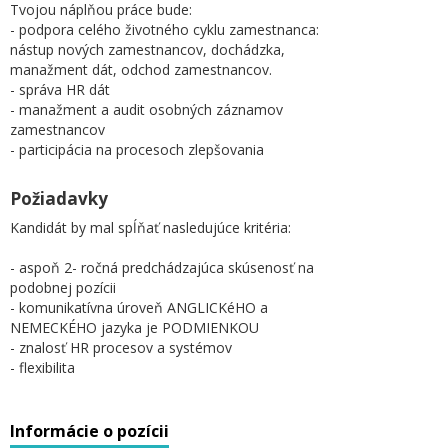
Tvojou náplňou práce bude:
- podpora celého životného cyklu zamestnanca:
nástup nových zamestnancov, dochádzka,
manažment dát, odchod zamestnancov.
- správa HR dát
- manažment a audit osobných záznamov
zamestnancov
- participácia na procesoch zlepšovania
Požiadavky
Kandidát by mal spĺňať nasledujúce kritéria:
- aspoň 2- ročná predchádzajúca skúsenosť na
podobnej pozícii
- komunikatívna úroveň ANGLICKéHO a
NEMECKÉHO jazyka je PODMIENKOU
- znalosť HR procesov a systémov
- flexibilita
Informácie o pozícii