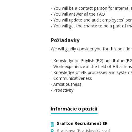
- You will be a contact person for interna
- You will answer all the FAQ
- You will update and audit employees´ pe
- You will get the chance to be a part of
Požiadavky
We will gladly consider you for this position
- Knowledge of English (B2) and Italian (B
- Work experience in the field of HR at leas
- Knowledge of HR processes and system
- Communicativeness
- Ambitiousness
- Proactivity
Informácie o pozícii
Grafton Recruitment SK
Bratislava (Bratislavský kraj)