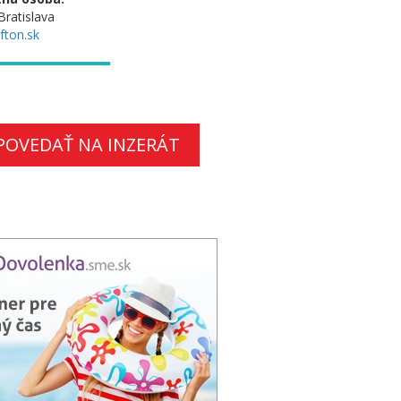
Bratislava
fton.sk
POVEDAŤ NA INZERÁT