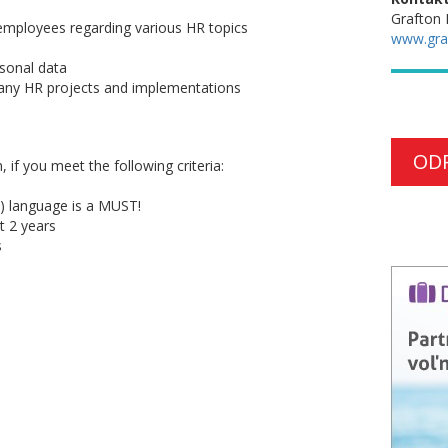
Grafton 
l employees regarding various HR topics
www.gra
rsonal data
 many HR projects and implementations
OD
, if you meet the following criteria:
2) language is a MUST!
t 2 years
s