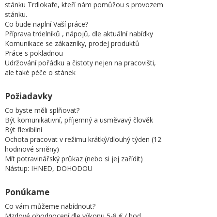
stánku Trdlokafe, kteří nám pomůžou s provozem
stánku.
Co bude naplní Vaší práce?
Příprava trdelníků , nápojů, dle aktuální nabídky
Komunikace se zákazníky, prodej produktů
Práce s pokladnou
Udržování pořádku a čistoty nejen na pracovišti,
ale také péče o stánek
Požiadavky
Co byste měli splňovat?
Být komunikativní, příjemný a usměvavý člověk
Být flexibilní
Ochota pracovat v režimu krátký/dlouhý týden (12
hodinové směny)
Mít potravinářský průkaz (nebo si jej zařídit)
Nástup: IHNED, DOHODOU
Ponúkame
Co vám můžeme nabídnout?
Mzdové ohodnocení dle výkonu 5-8 € / hod.