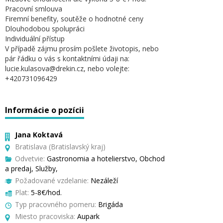
Pracovní smlouva
Firemní benefity, soutěže o hodnotné ceny
Dlouhodobou spolupráci
Individuální přístup
V případě zájmu prosím pošlete životopis, nebo
pár řádku o vás s kontaktními údaji na:
lucie.kulasova@drekin.cz, nebo volejte:
+420731096429
Informácie o pozícii
Jana Koktavá
Bratislava (Bratislavský kraj)
Odvetvie:
Gastronomia a hotelierstvo, Obchod
a predaj, Služby,
Požadované vzdelanie:
Nezáleží
Plat:
5-8€/hod.
Typ pracovného pomeru:
Brigáda
Miesto pracoviska:
Aupark