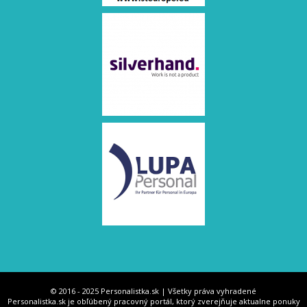
© 2016 - 2025 Personalistka.sk | Všetky práva vyhradené
Personalistka.sk je obľúbený pracovný portál, ktorý zverejňuje aktualne ponuky