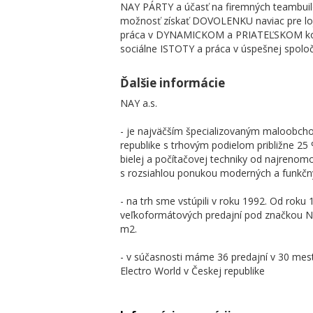
NAY PÁRTY a účasť na firemných teambui
možnosť získať DOVOLENKU naviac pre lo
práca v DYNAMICKOM a PRIATEĽSKOM kol
sociálne ISTOTY a práca v úspešnej spolo
Ďalšie informácie
NAY a.s.
- je najväčším špecializovaným maloobch
republike s trhovým podielom približne 25 
bielej a počítačovej techniky od najrenom
s rozsiahlou ponukou moderných a funkčný
- na trh sme vstúpili v roku 1992. Od rok
veľkoformátových predajní pod značkou 
m2.
- v súčasnosti máme 36 predajní v 30 mes
Electro World v Českej republike