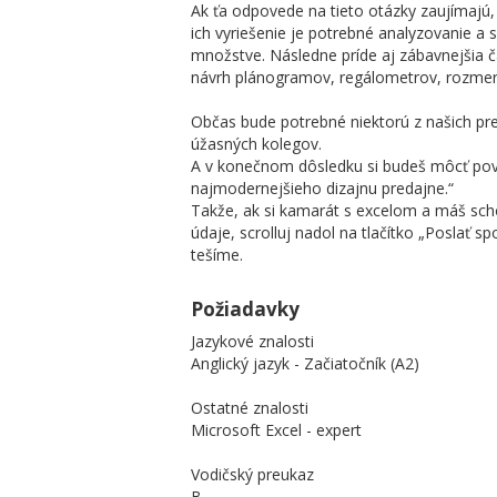
Ak ťa odpovede na tieto otázky zaujímajú, 
ich vyriešenie je potrebné analyzovanie a 
množstve. Následne príde aj zábavnejšia ča
návrh plánogramov, regálometrov, rozmero
Občas bude potrebné niektorú z našich pred
úžasných kolegov.
A v konečnom dôsledku si budeš môcť pove
najmodernejšieho dizajnu predajne.“
Takže, ak si kamarát s excelom a máš sch
údaje, scrolluj nadol na tlačítko „Poslať sp
tešíme.
Požiadavky
Jazykové znalosti
Anglický jazyk - Začiatočník (A2)
Ostatné znalosti
Microsoft Excel - expert
Vodičský preukaz
B