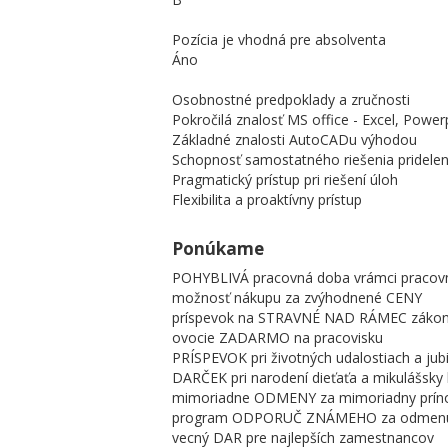
Pozícia je vhodná pre absolventa
Áno
Osobnostné predpoklady a zručnosti
Pokročilá znalosť MS office - Excel, Power
Základné znalosti AutoCADu výhodou
Schopnosť samostatného riešenia pridelen
Pragmatický prístup pri riešení úloh
Flexibilita a proaktívny prístup
Ponúkame
POHYBLIVÁ pracovná doba vrámci pracov
možnosť nákupu za zvýhodnené CENY
príspevok na STRAVNÉ NAD RÁMEC záko
ovocie ZADARMO na pracovisku
PRÍSPEVOK pri životných udalostiach a jub
DARČEK pri narodení dieťaťa a mikulášsky 
mimoriadne ODMENY za mimoriadny príno
program ODPORUČ ZNÁMEHO za odmen
vecný DAR pre najlepších zamestnancov