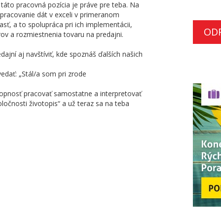
táto pracovná pozícia je práve pre teba. Na
spracovanie dát v exceli v primeranom
sť, a to spolupráca pri ich implementácii,
OD
v a rozmiestnenia tovaru na predajni.
ajní aj navštíviť, kde spoznáš ďalších našich
dať: „Stál/a som pri zrode
opnosť pracovať samostatne a interpretovať
oločnosti životopis“ a už teraz sa na teba