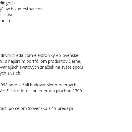
ldingoch
jálnych zamestnancov
ektíve
čnosti
odným predajcom elektroniky v Slovenskej
%, s najširším portfóliom produktov čiernej,
ovanejších svetových značiek na svete spolu
ch služieb.
u 1998 sme začali budovať sieť moderných
NAY Elektrodom s priemernou plochou 1700
tách po celom Slovensku a 19 predajní