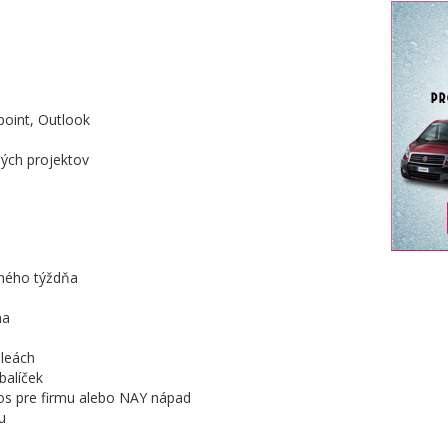
point, Outlook
ých projektov
ného týždňa
na
ileách
balíček
s pre firmu alebo NAY nápad
u