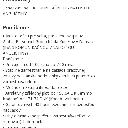
Uchadzaci iba S KOMUNIKAČNOU ZNALOSŤOU
ANGLIČTINY.
Ponúkame
Hľadáte prácu pre seba, pár alebo skupinu?
Global Personnel Group hľadá Kurierov v Dansku.
(IBA S KOMUNIKAČNOU ZNALOSŤOU
ANGLIČTINY)
Ponúkame:
• Pracuje sa od 1:00 rana do 7:00 rana.
• Stabilné zamestnanie na základe pracovnej
zmluvy na Dánske podmienky - zmluva priamo so
zamestnavatelom.
• Možnosť nástupu ihneď do práce.
• Atraktívny základný plat: od 150,64 DKK (mimo
Kodane) od 171,74 DKK (Kodaň) za hodinu.
• Garantovaných 40 hodín týždenne s možnosťou
nadčasov.
• Ubytovanie zabezpečené zamestnávateľom v
murovaných domoch
• Internet zadarmo.