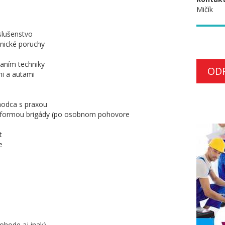
Mičík
slušenstvo
onické poruchy
aním techniky
OD
mi a autami
hodca s praxou
aj formou brigády (po osobnom pohovore
t
e
ohode aj inak)