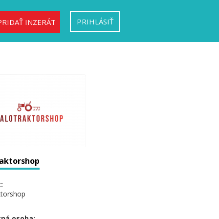
PRIHLÁSIŤ
PRIDAŤ INZERÁT
aktorshop
:
ktorshop
ná osoba: