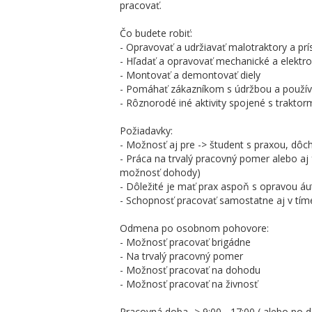
pracovať.
Čo budete robiť:
- Opravovať a udržiavať malotraktory a prí
- Hľadať a opravovať mechanické a elektr
- Montovať a demontovať diely
- Pomáhať zákazníkom s údržbou a použív
- Rôznorodé iné aktivity spojené s traktor
Požiadavky:
- Možnosť aj pre -> študent s praxou, dôc
- Práca na trvalý pracovný pomer alebo 
možnosť dohody)
- Dôležité je mať prax aspoň s opravou áu
- Schopnosť pracovať samostatne aj v tím
Odmena po osobnom pohovore:
- Možnosť pracovať brigádne
- Na trvalý pracovný pomer
- Možnosť pracovať na dohodu
- Možnosť pracovať na živnosť
Pracovná doba -> 9:00 - 17:00 ( alebo po d