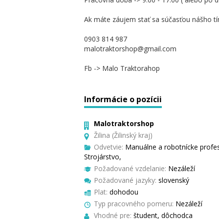
Ak máte záujem stať sa súčasťou nášho tí
0903 814 987
malotraktorshop@gmail.com
Fb -> Malo Traktorahop
Informácie o pozícii
Malotraktorshop
Žilina (Žilinský kraj)
Odvetvie:
Manuálne a robotnícke profes
Strojárstvo,
Požadované vzdelanie:
Nezáleží
Požadované jazyky:
slovenský
Plat:
dohodou
Typ pracovného pomeru:
Nezáleží
Vhodné pre:
študent, dôchodca