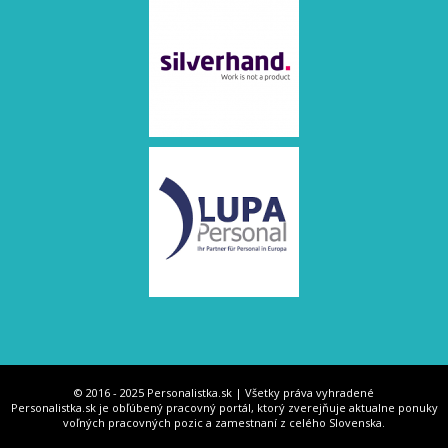
© 2016 - 2025 Personalistka.sk | Všetky práva vyhradené
Personalistka.sk je obľúbený pracovný portál, ktorý zverejňuje aktualne ponuky
voľných pracovných pozic a zamestnaní z celého Slovenska.