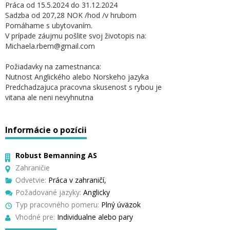
Práca od 15.5.2024 do 31.12.2024
Sadzba od 207,28 NOK /hod /v hrubom
Pomáhame s ubytovaním.
V prípade záujmu pošlite svoj životopis na:
Michaela.rbem@gmail.com
Požiadavky na zamestnanca:
Nutnost Anglického alebo Norskeho jazyka
Predchadzajuca pracovna skusenost s rybou je
vitana ale neni nevyhnutna
Informácie o pozícii
Robust Bemanning AS
Zahraničie
Odvetvie:
Práca v zahraničí,
Požadované jazyky:
Anglicky
Typ pracovného pomeru:
Plný úväzok
Vhodné pre:
Individualne alebo pary