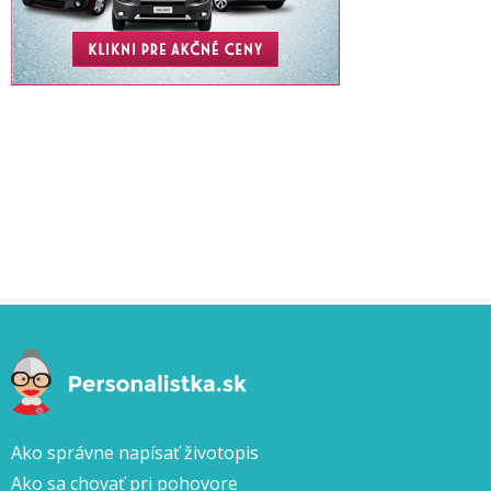
Ako správne napísať životopis
Ako sa chovať pri pohovore