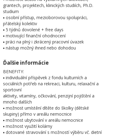
grantech, projektech, klinických studiích, Ph.D.
studium
▪ osobní přístup, mezioborovou spolupráci,
přátelský kolektiv
▪ 5 týdnů dovolené + free days
▪ motivující finanční ohodnocení
▪ práci na plný i zkrácený pracovní úvazek
▪ nástup možný ihned nebo dohodou
Ďalšie informácie
BENEFITY:
▪ individuální příspěvek z fondu kulturních a
sociálních potřeb na rekreaci, kulturu, relaxační a
sportovní
aktivity, vitamíny, očkování, penzijní pojištění a
mnoho dalších
▪ možnost umístění dítěte do školky (dětské
skupiny) přímo v areálu nemocnice
▪ možnost ubytování v areálu nemocnice
▪ možnost využití kolárny
▪ dotované stravování s možností výběru vč. dietní