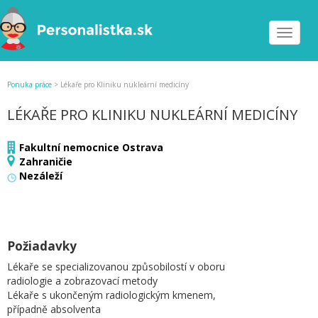
Toggle
navigat
Ponuka práce
>
Lékaře pro Kliniku nukleární medicíny
LÉKAŘE PRO KLINIKU NUKLEÁRNÍ MEDICÍNY
Fakultní nemocnice Ostrava
Zahraničie
Nezáleží
Požiadavky
Lékaře se specializovanou způsobilostí v oboru
radiologie a zobrazovací metody
Lékaře s ukončeným radiologickým kmenem,
případně absolventa