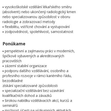
▪ vysokoškolské vzdělání lékařského směru
(absolvent) nebo ukončený radiologický kmen
nebo specializovanou způsobilost v oboru
radiologie a zobrazovací metody
▪ flexibilitu, vstřícné chování a vystupování
▪ zodpovědnost, spolehlivost, samostatnost
Ponúkame
▪ perspektivní a zajímavou práci v moderních,
špičkově vybavených a akreditovaných
pracovištích
▪ zázemí stabilní organizace
▪ podporu dalšího vzdělávání, osobního a
profesního rozvoje v rámci kariérního řádu,
bezodkladné
získání specializované způsobilosti
▪ specializační vzdělávání bez uzavírání
kvalifikačních dohod a závazků
▪ širokou nabídku vzdělávacích akcí, kurzů a
seminářů
▪ možnost účasti na výzkumných aktivitách,