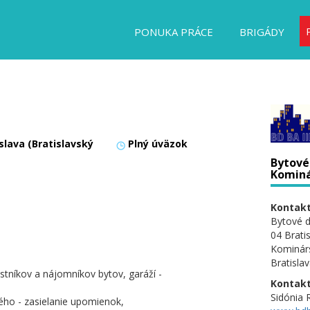
PONUKA PRÁCE
BRIGÁDY
slava (Bratislavský
Plný úväzok
Bytové 
Kominár
Kontakt
Bytové d
04 Brati
Kominár
Bratisla
stníkov a nájomníkov bytov, garáží -
Kontakt
Sidónia
ho - zasielanie upomienok,