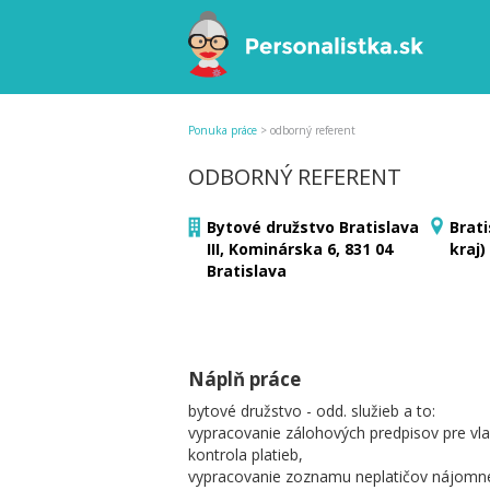
Ponuka práce
>
odborný referent
ODBORNÝ REFERENT
Bytové družstvo Bratislava
Brati
III, Kominárska 6, 831 04
kraj)
Bratislava
Náplň práce
bytové družstvo - odd. služieb a to:
vypracovanie zálohových predpisov pre vla
kontrola platieb,
vypracovanie zoznamu neplatičov nájomné