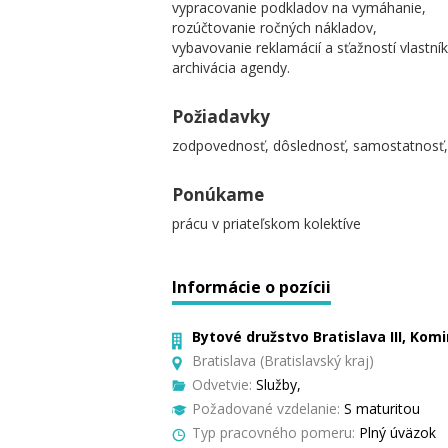
vypracovanie podkladov na vymáhanie,
rozúčtovanie ročných nákladov,
vybavovanie reklamácií a sťažností vlastní
archivácia agendy.
Požiadavky
zodpovednosť, dôslednosť, samostatnosť,
Ponúkame
prácu v priateľskom kolektíve
Informácie o pozícii
Bytové družstvo Bratislava III, Komi
Bratislava (Bratislavský kraj)
Odvetvie:
Služby,
Požadované vzdelanie:
S maturitou
Typ pracovného pomeru:
Plný úväzok