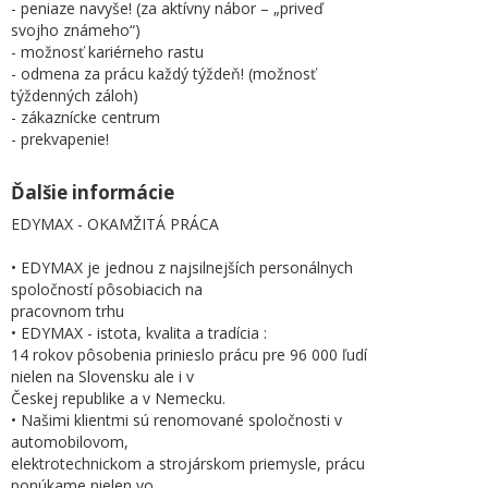
- peniaze navyše! (za aktívny nábor – „priveď
svojho známeho“)
- možnosť kariérneho rastu
- odmena za prácu každý týždeň! (možnosť
týždenných záloh)
- zákaznícke centrum
- prekvapenie!
Ďalšie informácie
EDYMAX - OKAMŽITÁ PRÁCA
• EDYMAX je jednou z najsilnejších personálnych
spoločností pôsobiacich na
pracovnom trhu
• EDYMAX - istota, kvalita a tradícia :
14 rokov pôsobenia prinieslo prácu pre 96 000 ľudí
nielen na Slovensku ale i v
Českej republike a v Nemecku.
• Našimi klientmi sú renomované spoločnosti v
automobilovom,
elektrotechnickom a strojárskom priemysle, prácu
ponúkame nielen vo