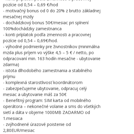
pozície od 0,54 – 0,69 €/hod
- motivačný bonus od 0 do 20% z brutto základnej
mesačnej mzdy
- dochádzkový bonus 50€/mesiac pri splnení
100%dochádzky zamestnanca
- konti príplatok podľa zmennosti a pracovnej
pozície od 0,54 – 0,69€/hod.
- výhodné podmienky pre živnostníkov (minimálna
mzda plus príjem vo výške 4,5 – 5 € / netto, po
odpracovaní min. 163 hodín mesačne - ubytovanie
zdarma)
- istota dlhodobého zamestnania a stabilného
príjmu
- komplexná starostlivosť koordinátorom
- zabezpečujeme ubytovanie, odpracuj celý
mesiac a ubytovanie máš za 50€
- Benefitný program: SIM karta od mobilného
operátora – nekonečné volanie a sms do všetkých
sietí a dáta v objeme 1000MB ZADARMO od
1.mesiaca
- zvýhodnené úrazové poistenie od
2,80EUR/mesiac