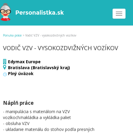
Toggle
navigat
Ponuka práce
>
Vodič VZV - vysokozdvižných vozíkov
VODIČ VZV - VYSOKOZDVIŽNÝCH VOZÍKOV
Edymax Europe
Bratislava (Bratislavský kraj)
Plný úväzok
Náplň práce
- manipulácia s materiálom na VZV
vozíkoch/nakládka a vykládka paliet
- obsluha VZV
- ukladanie materiálu do stohov podľa presných