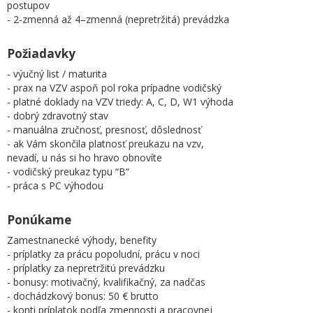
postupov
- 2-zmenná až 4–zmenná (nepretržitá) prevádzka
Požiadavky
- výučný list / maturita
- prax na VZV aspoň pol roka prípadne vodičský
- platné doklady na VZV triedy: A, C, D, W1 výhoda
- dobrý zdravotný stav
- manuálna zručnosť, presnosť, dôslednosť
- ak Vám skončila platnosť preukazu na vzv,
nevadí, u nás si ho hravo obnovíte
- vodičský preukaz typu “B“
- práca s PC výhodou
Ponúkame
Zamestnanecké výhody, benefity
- príplatky za prácu popoludní, prácu v noci
- príplatky za nepretržitú prevádzku
- bonusy: motivačný, kvalifikačný, za nadčas
- dochádzkový bonus: 50 € brutto
- konti príplatok podľa zmennosti a pracovnej