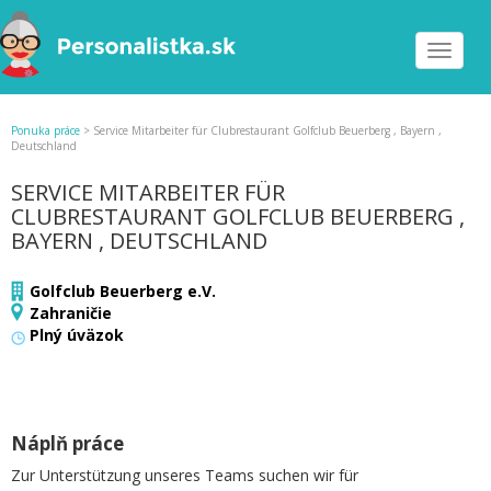
Toggle
navigat
Ponuka práce
>
Service Mitarbeiter für Clubrestaurant Golfclub Beuerberg , Bayern ,
Deutschland
SERVICE MITARBEITER FÜR
CLUBRESTAURANT GOLFCLUB BEUERBERG ,
BAYERN , DEUTSCHLAND
Golfclub Beuerberg e.V.
Zahraničie
Plný úväzok
Náplň práce
Zur Unterstützung unseres Teams suchen wir für