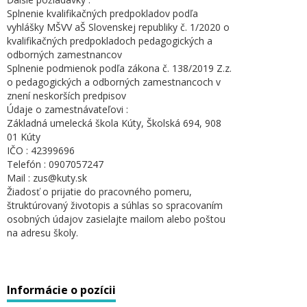
Splnenie kvalifikačných predpokladov podľa
vyhlášky MŠVV aŠ Slovenskej republiky č. 1/2020 o
kvalifikačných predpokladoch pedagogických a
odborných zamestnancov
Splnenie podmienok podľa zákona č. 138/2019 Z.z.
o pedagogických a odborných zamestnancoch v
znení neskorších predpisov
Údaje o zamestnávateľovi :
Základná umelecká škola Kúty, Školská 694, 908
01 Kúty
IČO : 42399696
Telefón : 0907057247
Mail : zus@kuty.sk
Žiadosť o prijatie do pracovného pomeru,
štruktúrovaný životopis a súhlas so spracovaním
osobných údajov zasielajte mailom alebo poštou
na adresu školy.
Informácie o pozícii