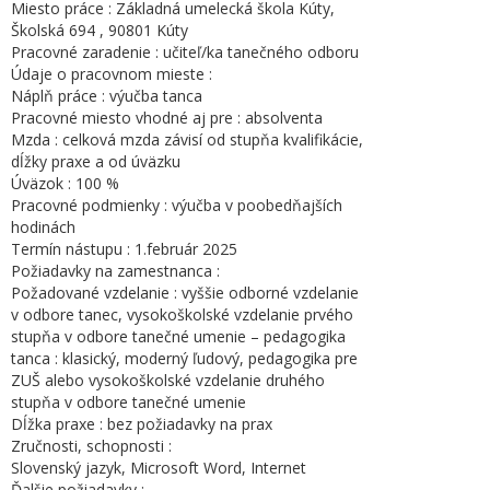
Miesto práce : Základná umelecká škola Kúty,
Školská 694 , 90801 Kúty
Pracovné zaradenie : učiteľ/ka tanečného odboru
Údaje o pracovnom mieste :
Náplň práce : výučba tanca
Pracovné miesto vhodné aj pre : absolventa
Mzda : celková mzda závisí od stupňa kvalifikácie,
dĺžky praxe a od úväzku
Úväzok : 100 %
Pracovné podmienky : výučba v poobedňajších
hodinách
Termín nástupu : 1.február 2025
Požiadavky na zamestnanca :
Požadované vzdelanie : vyššie odborné vzdelanie
v odbore tanec, vysokoškolské vzdelanie prvého
stupňa v odbore tanečné umenie – pedagogika
tanca : klasický, moderný ľudový, pedagogika pre
ZUŠ alebo vysokoškolské vzdelanie druhého
stupňa v odbore tanečné umenie
Dĺžka praxe : bez požiadavky na prax
Zručnosti, schopnosti :
Slovenský jazyk, Microsoft Word, Internet
Ďalšie požiadavky :