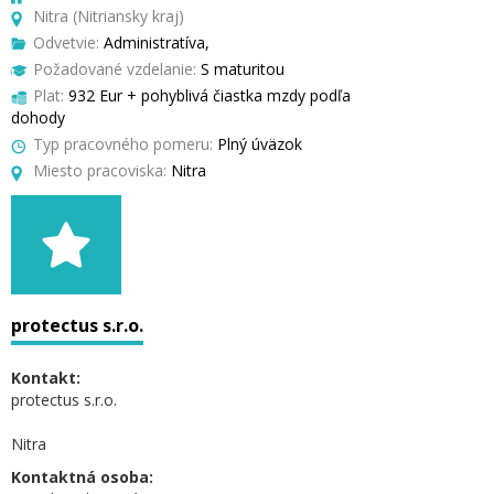
Nitra (Nitriansky kraj)
Odvetvie:
Administratíva,
Požadované vzdelanie:
S maturitou
Plat:
932 Eur + pohyblivá čiastka mzdy podľa
dohody
Typ pracovného pomeru:
Plný úväzok
Miesto pracoviska:
Nitra
protectus s.r.o.
Kontakt:
protectus s.r.o.
Nitra
Kontaktná osoba: