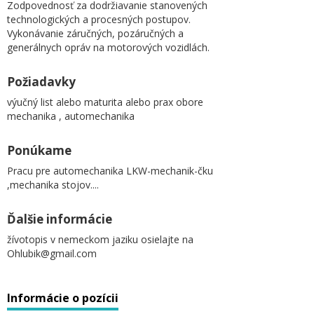
Zodpovednosť za dodržiavanie stanovených
technologických a procesných postupov.
Vykonávanie záručných, pozáručných a
generálnych opráv na motorových vozidlách.
Požiadavky
výučný list alebo maturita alebo prax obore
mechanika , automechanika
Ponúkame
Pracu pre automechanika LKW-mechanik-čku
,mechanika stojov....
Ďalšie informácie
žívotopis v nemeckom jaziku osielajte na
Ohlubik@gmail.com
Informácie o pozícii