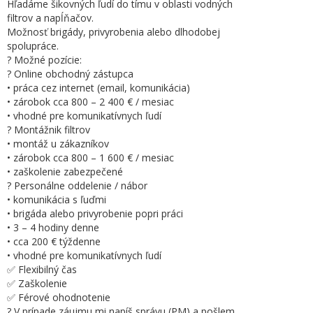
Hľadáme šikovných ľudí do tímu v oblasti vodných
filtrov a napĺňačov.
Možnosť brigády, privyrobenia alebo dlhodobej
spolupráce.
? Možné pozície:
? Online obchodný zástupca
• práca cez internet (email, komunikácia)
• zárobok cca 800 – 2 400 € / mesiac
• vhodné pre komunikatívnych ľudí
? Montážnik filtrov
• montáž u zákazníkov
• zárobok cca 800 – 1 600 € / mesiac
• zaškolenie zabezpečené
? Personálne oddelenie / nábor
• komunikácia s ľuďmi
• brigáda alebo privyrobenie popri práci
• 3 – 4 hodiny denne
• cca 200 € týždenne
• vhodné pre komunikatívnych ľudí
✅ Flexibilný čas
✅ Zaškolenie
✅ Férové ohodnotenie
? V prípade záujmu mi napíš správu (PM) a pošlem