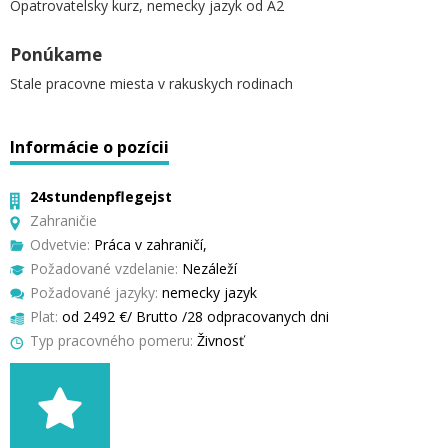
Opatrovatelsky kurz, nemecky jazyk od A2
Ponúkame
Stale pracovne miesta v rakuskych rodinach
Informácie o pozícii
24stundenpflegejst
Zahraničie
Odvetvie:
Práca v zahraničí,
Požadované vzdelanie:
Nezáleží
Požadované jazyky:
nemecky jazyk
Plat:
od 2492 €/ Brutto /28 odpracovanych dni
Typ pracovného pomeru:
Živnosť