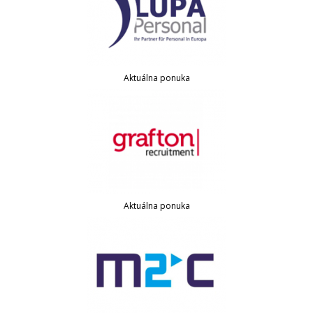
Aktuálna ponuka
Aktuálna ponuka