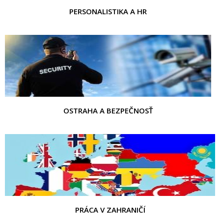
PERSONALISTIKA A HR
OSTRAHA A BEZPEČNOSŤ
PRÁCA V ZAHRANIČÍ