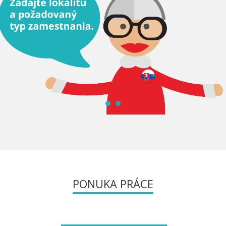
PONUKA PRÁCE