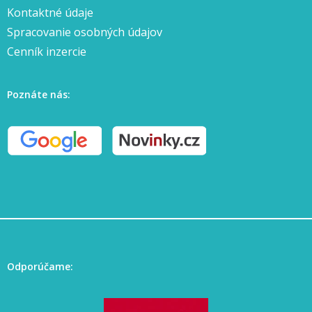
Kontaktné údaje
Spracovanie osobných údajov
Cenník inzercie
Poznáte nás:
Odporúčame: