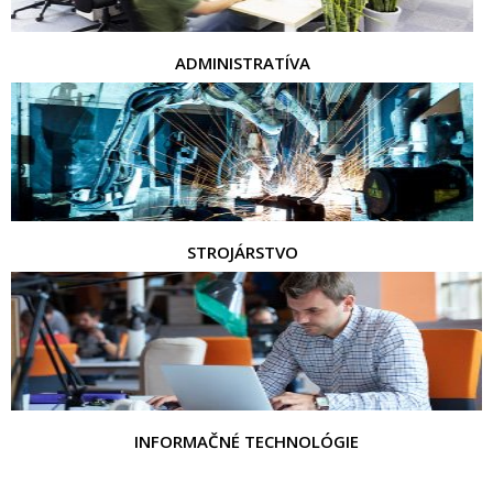
ADMINISTRATÍVA
STROJÁRSTVO
INFORMAČNÉ TECHNOLÓGIE