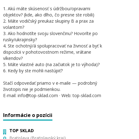
1. Akú máte skúsenosť s údržbou/opravami
objektov? (kde, ako dlho, čo presne ste robili)
2. Máte vodičský preukaz skupiny B a prax za
volantom?
3. Ako hodnotíte svoju slovenčinu? Hovoríte po
rusky/ukrajinsky?
4. Ste ochotný/á spolupracovať na živnosť a byť k
dispozícii v pohotovostnom režime, vrátane
víkendov?
5. Máte vlastné auto (na začiatok je to výhoda)?
6. Kedy by ste mohli nastúpiť?
Stačí odpovedať priamo v e-maile — podrobný
životopis nie je podmienkou.
E-mail: info@top-sklad.com · Web: top-sklad.com
Informácie o pozícii
TOP SKLAD
Bratislava (Bratislavský kraj)