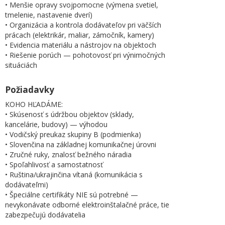
• Menšie opravy svojpomocne (výmena svetiel,
tmelenie, nastavenie dverí)
• Organizácia a kontrola dodávateľov pri väčších
prácach (elektrikár, maliar, zámočník, kamery)
• Evidencia materiálu a nástrojov na objektoch
• Riešenie porúch — pohotovosť pri výnimočných
situáciách
Požiadavky
KOHO HĽADÁME:
• Skúsenosť s údržbou objektov (sklady,
kancelárie, budovy) — výhodou
• Vodičský preukaz skupiny B (podmienka)
• Slovenčina na základnej komunikačnej úrovni
• Zručné ruky, znalosť bežného náradia
• Spoľahlivosť a samostatnosť
• Ruština/ukrajinčina vítaná (komunikácia s
dodávateľmi)
• Špeciálne certifikáty NIE sú potrebné —
nevykonávate odborné elektroinštalačné práce, tie
zabezpečujú dodávatelia