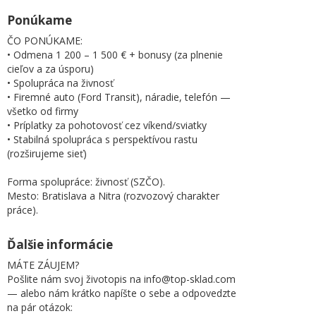
Ponúkame
ČO PONÚKAME:
• Odmena 1 200 – 1 500 € + bonusy (za plnenie
cieľov a za úsporu)
• Spolupráca na živnosť
• Firemné auto (Ford Transit), náradie, telefón —
všetko od firmy
• Príplatky za pohotovosť cez víkend/sviatky
• Stabilná spolupráca s perspektívou rastu
(rozširujeme sieť)
Forma spolupráce: živnosť (SZČO).
Mesto: Bratislava a Nitra (rozvozový charakter
práce).
Ďalšie informácie
MÁTE ZÁUJEM?
Pošlite nám svoj životopis na info@top-sklad.com
— alebo nám krátko napíšte o sebe a odpovedzte
na pár otázok: