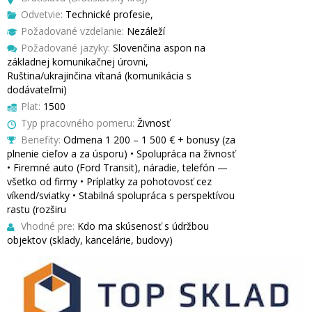
Odvetvie:
Technické profesie,
Požadované vzdelanie:
Nezáleží
Požadované jazyky:
Slovenčina aspon na
základnej komunikačnej úrovni,
Ruština/ukrajinčina vítaná (komunikácia s
dodávateľmi)
Plat:
1500
Typ pracovného pomeru:
Živnosť
Benefity:
Odmena 1 200 – 1 500 € + bonusy (za
plnenie cieľov a za úsporu) • Spolupráca na živnosť
• Firemné auto (Ford Transit), náradie, telefón —
všetko od firmy • Príplatky za pohotovosť cez
víkend/sviatky • Stabilná spolupráca s perspektívou
rastu (rozširu
Vhodné pre:
Kdo ma skúsenosť s údržbou
objektov (sklady, kancelárie, budovy)