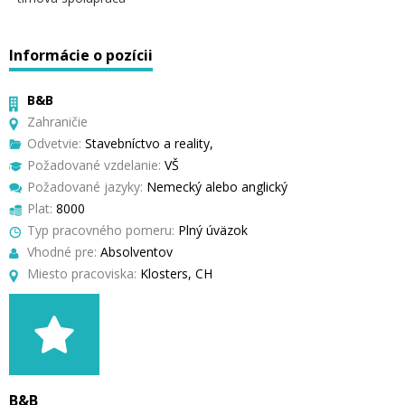
Informácie o pozícii
B&B
Zahraničie
Odvetvie:
Stavebníctvo a reality,
Požadované vzdelanie:
VŠ
Požadované jazyky:
Nemecký alebo anglický
Plat:
8000
Typ pracovného pomeru:
Plný úväzok
Vhodné pre:
Absolventov
Miesto pracoviska:
Klosters, CH
B&B