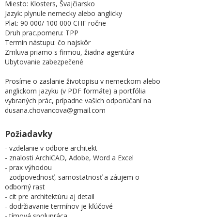
Miesto: Klosters, Švajčiarsko
Jazyk: plynule nemecky alebo anglicky
Plat: 90 000/ 100 000 CHF ročne
Druh prac.pomeru: TPP
Termín nástupu: čo najskôr
Zmluva priamo s firmou, žiadna agentúra
Ubytovanie zabezpečené
Prosíme o zaslanie životopisu v nemeckom alebo
anglickom jazyku (v PDF formáte) a portfólia
vybraných prác, prípadne vašich odporúčaní na
dusana.chovancova@gmail.com
Požiadavky
- vzdelanie v odbore architekt
- znalosti ArchiCAD, Adobe, Word a Excel
- prax výhodou
- zodpovednosť, samostatnosť a záujem o
odborný rast
- cit pre architektúru aj detail
- dodržiavanie termínov je kľúčové
- tímová spolupráca