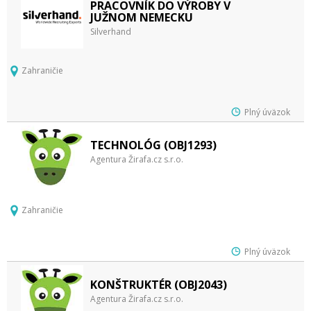
PRACOVNÍK DO VÝROBY V
JUŽNOM NEMECKU
Silverhand
Zahraničie
Plný úväzok
TECHNOLÓG (OBJ1293)
Agentura Žirafa.cz s.r.o.
Zahraničie
Plný úväzok
KONŠTRUKTÉR (OBJ2043)
Agentura Žirafa.cz s.r.o.