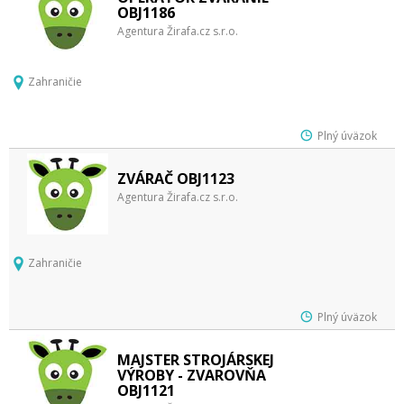
OBJ1186
Agentura Žirafa.cz s.r.o.
Zahraničie
Plný úväzok
ZVÁRAČ OBJ1123
Agentura Žirafa.cz s.r.o.
Zahraničie
Plný úväzok
MAJSTER STROJÁRSKEJ
VÝROBY - ZVAROVŇA
OBJ1121