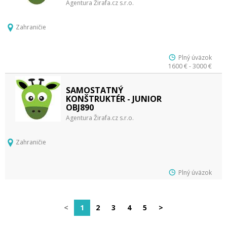
Agentura Žirafa.cz s.r.o.
Zahraničie
Plný úväzok
1600 € - 3000 €
SAMOSTATNÝ
KONŠTRUKTÉR - JUNIOR
OBJ890
Agentura Žirafa.cz s.r.o.
Zahraničie
Plný úväzok
<
1
2
3
4
5
>