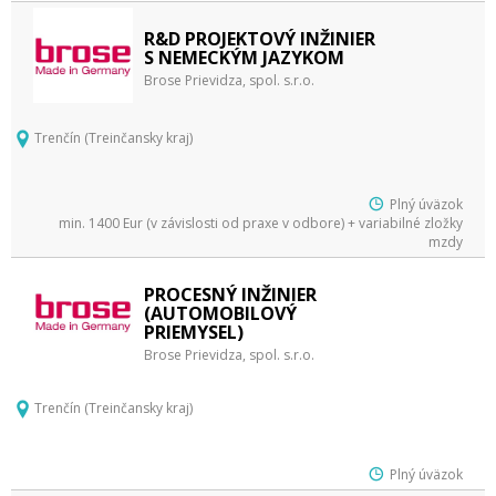
R&D PROJEKTOVÝ INŽINIER
S NEMECKÝM JAZYKOM
Brose Prievidza, spol. s.r.o.
Trenčín (Treinčansky kraj)
Plný úväzok
min. 1400 Eur (v závislosti od praxe v odbore) + variabilné zložky
mzdy
PROCESNÝ INŽINIER
(AUTOMOBILOVÝ
PRIEMYSEL)
Brose Prievidza, spol. s.r.o.
Trenčín (Treinčansky kraj)
Plný úväzok