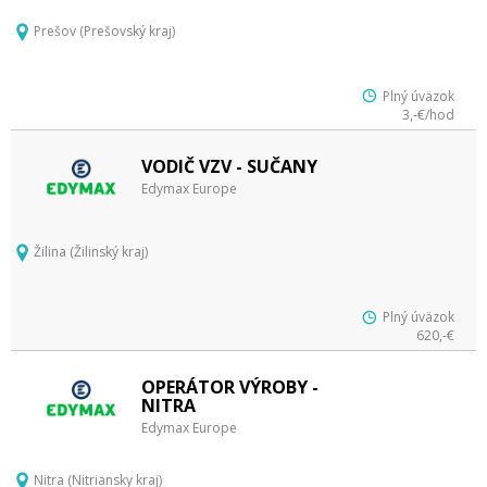
Prešov (Prešovský kraj)
Plný úväzok
3,-€/hod
VODIČ VZV - SUČANY
Edymax Europe
Žilina (Žilinský kraj)
Plný úväzok
620,-€
OPERÁTOR VÝROBY -
NITRA
Edymax Europe
Nitra (Nitriansky kraj)