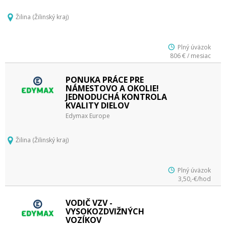
Žilina (Žilinský kraj)
Plný úväzok
806 € / mesiac
PONUKA PRÁCE PRE
NÁMESTOVO A OKOLIE!
JEDNODUCHÁ KONTROLA
KVALITY DIELOV
Edymax Europe
Žilina (Žilinský kraj)
Plný úväzok
3,50,-€/hod
VODIČ VZV -
VYSOKOZDVIŽNÝCH
VOZÍKOV