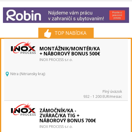
TOP NABÍDKA
MONTÁŽNIK/MONTÉR/KA
+ NÁBOROVÝ BONUS 500€
INOX PROCESS s.r.o.
Nitra (Nitriansky kraj)
Plný úväzok
932 - 1 200 EUR/mesiac
ZÁMOČNÍK/KA -
ZVÁRAČ/KA TIG +
NÁBOROVÝ BONUS 700€
INOX PROCESS s.r.o.