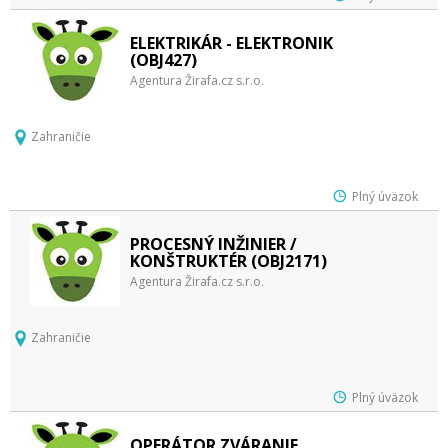
ELEKTRIKÁR - ELEKTRONIK
(OBJ427)
Agentura Žirafa.cz s.r.o.
Zahraničie
Plný úväzok
PROCESNÝ INŽINIER /
KONŠTRUKTÉR (OBJ2171)
Agentura Žirafa.cz s.r.o.
Zahraničie
Plný úväzok
OPERÁTOR ZVÁRANIE