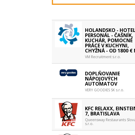
HOLANDSKO - HOTE
PERSONÁL - ČAŠNÍK,
KUCHÁR, POMOCNÉ
PRÁCE V KUCHYNI,
CHYŽNÁ - OD 1800 €
VM Recruitment s.r.o.
DOPLŇOVANIE
NÁPOJOVÝCH
AUTOMATOV
VERY GOODIES SK s.r.o.
KFC RELAXX, EINSTE
7, BRATISLAVA
Queensway Restaurants Slova
s.r.o.