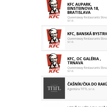
KFC AUPARK,
EINSTEINOVA 18,
BRATISLAVA
Queensway Restaurants Slova
s.r.o.
KFC, BANSKÁ BYSTRI
Queensway Restaurants Slova
s.r.o.
KFC, OC GALÉRIA ,
TRNAVA
Queensway Restaurants Slova
s.r.o.
ČAŠNÍK/ČKA DO RAK
Agentúra TITTL s.r.o.