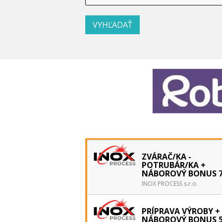
ZVÁRAČ/KA -
POTRUBÁR/KA +
NÁBOROVÝ BONUS 7
INOX PROCESS s.r.o.
PRÍPRAVA VÝROBY +
NÁBOROVÝ BONUS 5