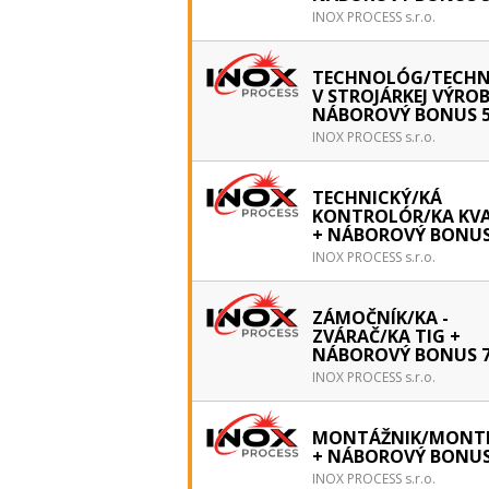
INOX PROCESS s.r.o.
TECHNOLÓG/TECHN
V STROJÁRKEJ VÝROB
NÁBOROVÝ BONUS 5
INOX PROCESS s.r.o.
TECHNICKÝ/KÁ
KONTROLÓR/KA KVA
+ NÁBOROVÝ BONUS
INOX PROCESS s.r.o.
ZÁMOČNÍK/KA -
ZVÁRAČ/KA TIG +
NÁBOROVÝ BONUS 7
INOX PROCESS s.r.o.
MONTÁŽNIK/MONTÉ
+ NÁBOROVÝ BONUS
INOX PROCESS s.r.o.