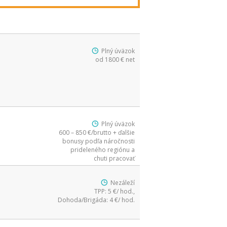
Plný úväzok
od 1800 € net
Plný úväzok
600 – 850 €/brutto + ďalšie
bonusy podľa náročnosti
prideleného regiónu a
chuti pracovať
Nezáleží
TPP: 5 €/ hod.,
Dohoda/Brigáda: 4 €/ hod.